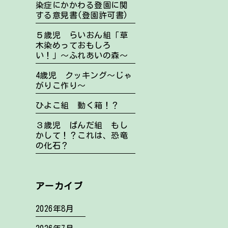
染症にかかわる登園に関
する意見書(登園許可書)
５歳児 らいおん組「草
木染めっておもしろ
い！」～ふれあいの森～
4歳児 クッキング～じゃ
がりこ作り～
ひよこ組 動く箱！？
３歳児 ぱんだ組 もし
かして！？これは、恐竜
の化石？
アーカイブ
2026年8月