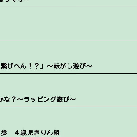
こ繋げへん！？」～転がし遊び～
かな？～ラッピング遊び～
散歩 ４歳児きりん組