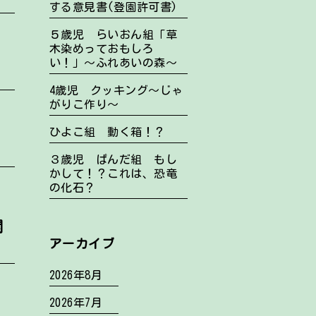
する意見書(登園許可書)
５歳児 らいおん組「草
木染めっておもしろ
い！」～ふれあいの森～
4歳児 クッキング～じゃ
がりこ作り～
ひよこ組 動く箱！？
３歳児 ぱんだ組 もし
かして！？これは、恐竜
の化石？
関
アーカイブ
2026年8月
2026年7月