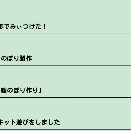
歩でみぃつけた！
のぼり製作
で鯉のぼり作り」
キット遊びをしました