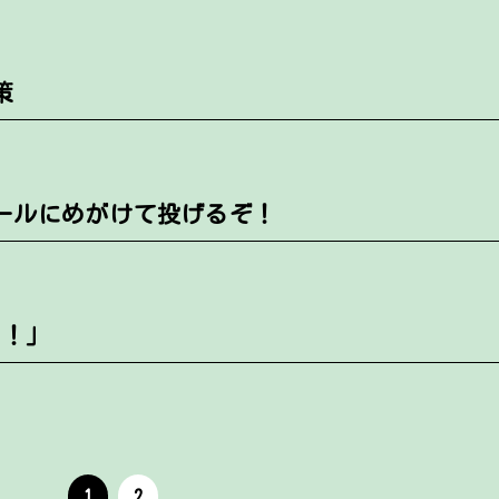
策
ールにめがけて投げるぞ！
！！」
1
2