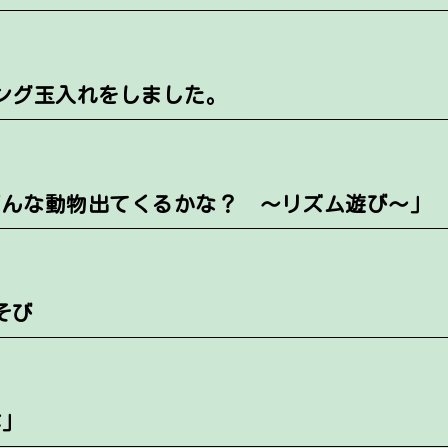
ング玉入れをしました。
どんな動物出てくるかな？ ～リズム遊び～」
そび
作」