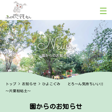
トップ
>
お知らせ
> ひよこぐみ とろ～ん気持ちいい‼
～片栗粉粘土～
園からのお知らせ