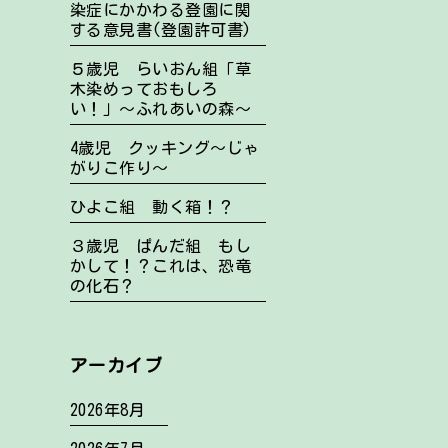
染症にかかわる登園に関
する意見書(登園許可書)
５歳児 らいおん組「草
木染めっておもしろ
い！」～ふれあいの森～
4歳児 クッキング～じゃ
がりこ作り～
ひよこ組 動く箱！？
３歳児 ぱんだ組 もし
かして！？これは、恐竜
の化石？
アーカイブ
2026年8月