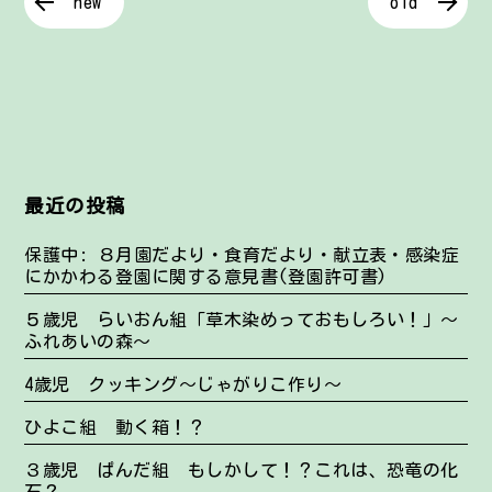
new
old
最近の投稿
保護中: ８月園だより・食育だより・献立表・感染症
にかかわる登園に関する意見書(登園許可書)
５歳児 らいおん組「草木染めっておもしろい！」～
ふれあいの森～
4歳児 クッキング～じゃがりこ作り～
ひよこ組 動く箱！？
３歳児 ぱんだ組 もしかして！？これは、恐竜の化