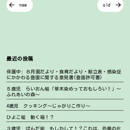
new
old
最近の投稿
保護中: ８月園だより・食育だより・献立表・感染症
にかかわる登園に関する意見書(登園許可書)
５歳児 らいおん組「草木染めっておもしろい！」～
ふれあいの森～
4歳児 クッキング～じゃがりこ作り～
ひよこ組 動く箱！？
３歳児 ぱんだ組 もしかして！？これは、恐竜の化