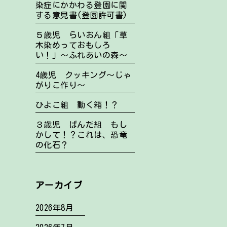
染症にかかわる登園に関
する意見書(登園許可書)
５歳児 らいおん組「草
木染めっておもしろ
い！」～ふれあいの森～
4歳児 クッキング～じゃ
がりこ作り～
ひよこ組 動く箱！？
３歳児 ぱんだ組 もし
かして！？これは、恐竜
の化石？
アーカイブ
2026年8月