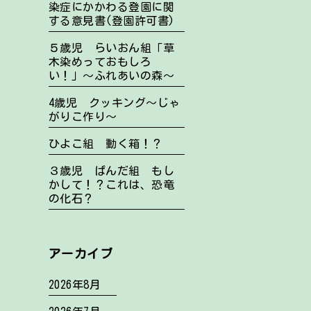
染症にかかわる登園に関
する意見書(登園許可書)
５歳児 らいおん組「草
木染めっておもしろ
い！」～ふれあいの森～
4歳児 クッキング～じゃ
がりこ作り～
ひよこ組 動く箱！？
３歳児 ぱんだ組 もし
かして！？これは、恐竜
の化石？
アーカイブ
2026年8月