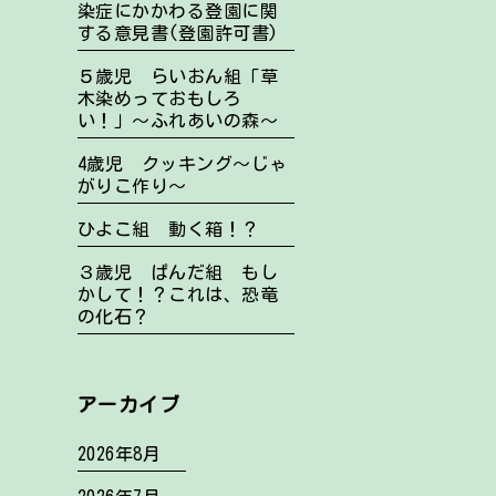
染症にかかわる登園に関
する意見書(登園許可書)
５歳児 らいおん組「草
木染めっておもしろ
い！」～ふれあいの森～
4歳児 クッキング～じゃ
がりこ作り～
ひよこ組 動く箱！？
３歳児 ぱんだ組 もし
かして！？これは、恐竜
の化石？
アーカイブ
2026年8月