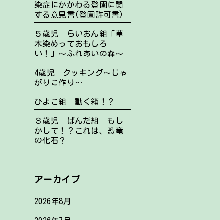
染症にかかわる登園に関
する意見書(登園許可書)
５歳児 らいおん組「草
木染めっておもしろ
い！」～ふれあいの森～
4歳児 クッキング～じゃ
がりこ作り～
ひよこ組 動く箱！？
３歳児 ぱんだ組 もし
かして！？これは、恐竜
の化石？
アーカイブ
2026年8月