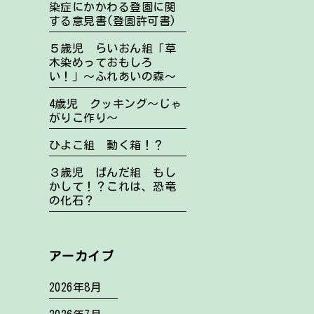
染症にかかわる登園に関
する意見書(登園許可書)
５歳児 らいおん組「草
木染めっておもしろ
い！」～ふれあいの森～
4歳児 クッキング～じゃ
がりこ作り～
ひよこ組 動く箱！？
３歳児 ぱんだ組 もし
かして！？これは、恐竜
の化石？
アーカイブ
2026年8月