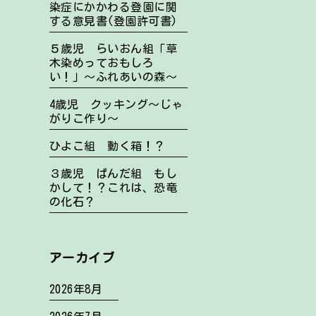
染症にかかわる登園に関
する意見書(登園許可書)
５歳児 らいおん組「草
木染めっておもしろ
い！」～ふれあいの森～
4歳児 クッキング～じゃ
がりこ作り～
ひよこ組 動く箱！？
３歳児 ぱんだ組 もし
かして！？これは、恐竜
の化石？
アーカイブ
2026年8月